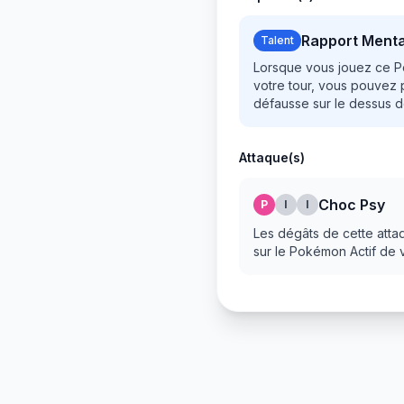
Rapport Menta
Talent
Lorsque vous jouez ce P
votre tour, vous pouvez 
défausse sur le dessus d
Attaque(s)
Choc Psy
P
I
I
Les dégâts de cette atta
sur le Pokémon Actif de 