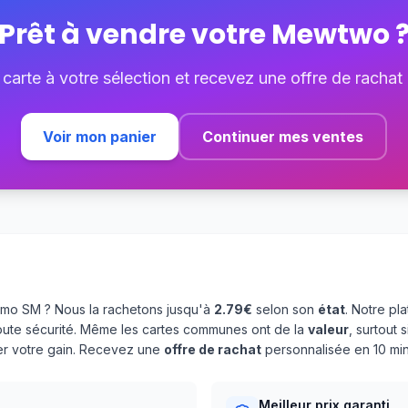
Prêt à vendre votre
Mewtwo
 carte à votre sélection et recevez une offre de rachat
Voir mon panier
Continuer mes ventes
o SM ? Nous la rachetons jusqu'à
2.79€
selon son
état
. Notre p
oute sécurité. Même les cartes communes ont de la
valeur
, surtout
ser votre gain. Recevez une
offre de rachat
personnalisée en 10 min
Meilleur prix garanti