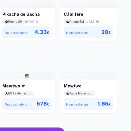
Pikachu de Sacha
Câblifère
#
SM113
#
SM116
Promo SM
Promo SM
4.33
20
€
€
Nous rachetons
Nous rachetons
Mewtwo ☆
Mewtwo
EX Fantômes Holon
Aube Majestueuse
578
1.65
€
€
Nous rachetons
Nous rachetons