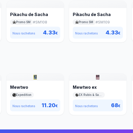
Pikachu de Sacha
Pikachu de Sacha
#
SM108
#
SM109
Promo SM
Promo SM
4.33
4.33
€
€
Nous rachetons
Nous rachetons
Mewtwo
Mewtwo ex
Expedition
EX Rubis & Saphir
11.20
68
€
€
Nous rachetons
Nous rachetons