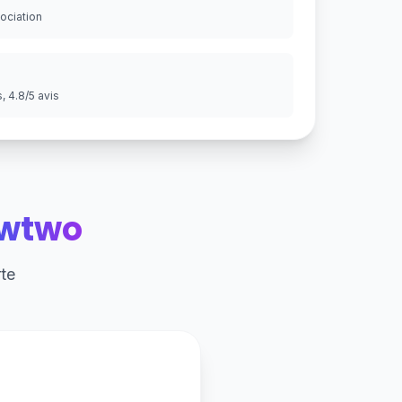
gociation
 4.8/5 avis
wtwo
te