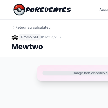
POKEVENTES
POKEVENTES
Accu
Accu
Retour au calculateur
Promo SM
#
SM214/236
Mewtwo
Image non disponible