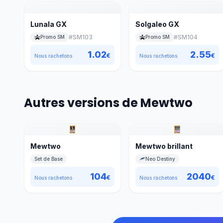
Lunala GX
Solgaleo GX
#
SM103
#
SM104
Promo SM
Promo SM
1.02
2.55
€
€
Nous rachetons
Nous rachetons
Autres versions de Mewtwo
Mewtwo
Mewtwo brillant
Set de Base
Neo Destiny
104
2040
€
€
Nous rachetons
Nous rachetons