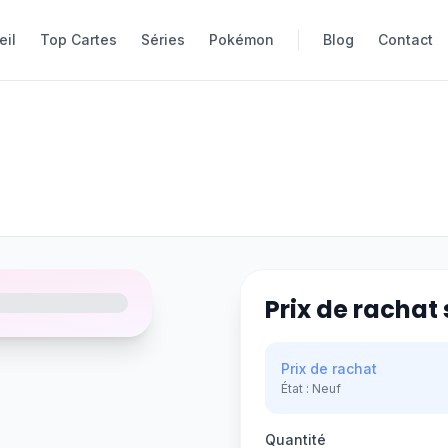
eil
eil
Top Cartes
Top Cartes
Séries
Séries
Pokémon
Pokémon
Blog
Blog
Contact
Contact
Prix de rachat 
Prix de rachat
État :
Neuf
Quantité