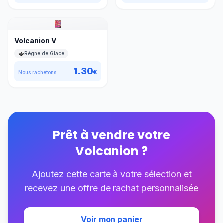
Volcanion V
Règne de Glace
1.30
€
Nous rachetons
Prêt à vendre votre
Volcanion
?
Ajoutez cette carte à votre sélection et
recevez une offre de rachat personnalisée
Voir mon panier