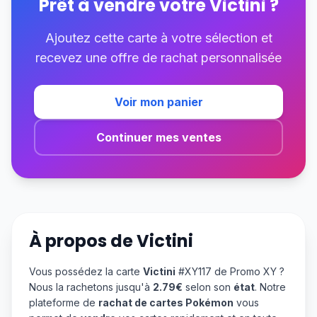
Prêt à vendre votre
Victini
?
Ajoutez cette carte à votre sélection et
recevez une offre de rachat personnalisée
Voir mon panier
Continuer mes ventes
À propos de
Victini
Vous possédez la carte
Victini
#XY117 de Promo XY ?
Nous la rachetons jusqu'à
2.79€
selon son
état
. Notre
plateforme de
rachat de cartes Pokémon
vous