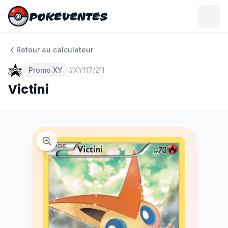
POKEVENTES
POKEVENTES
Retour au calculateur
Promo XY
#
XY117/211
Victini