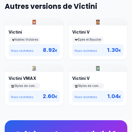
Autres versions de Victini
Victini
Victini V
Nobles Victoires
Épée et Bouclier
8.92
1.30
€
€
Nous rachetons
Nous rachetons
Victini VMAX
Victini V
Styles de combat
Styles de combat
2.60
1.04
€
€
Nous rachetons
Nous rachetons