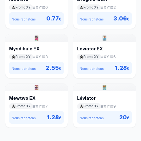
#
XY100
#
XY102
Promo XY
Promo XY
0.77
3.06
€
€
Nous rachetons
Nous rachetons
Mysdibule EX
Léviator EX
#
XY103
#
XY106
Promo XY
Promo XY
2.55
1.28
€
€
Nous rachetons
Nous rachetons
Mewtwo EX
Léviator
#
XY107
#
XY109
Promo XY
Promo XY
1.28
20
€
€
Nous rachetons
Nous rachetons