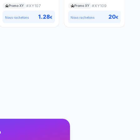
#
XY107
#
XY109
Promo XY
Promo XY
1.28
20
€
€
Nous rachetons
Nous rachetons
?