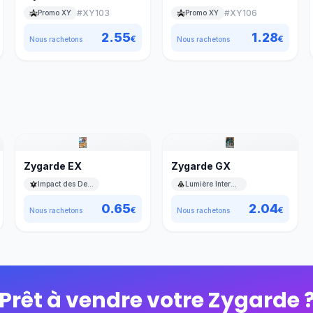
#
XY103
#
XY106
Promo XY
Promo XY
2.55
1.28
€
€
Nous rachetons
Nous rachetons
Zygarde EX
Zygarde GX
Impact des Destins
Lumière Interdite
0.65
2.04
€
€
Nous rachetons
Nous rachetons
Prêt à vendre votre
Zygarde