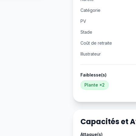
Catégorie
PV
Stade
Coût de retraite
Illustrateur
Faiblesse(s)
Plante
×2
Capacités et 
Attaque(s)