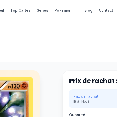
eil
eil
Top Cartes
Top Cartes
Séries
Séries
Pokémon
Pokémon
Blog
Blog
Contact
Contact
Prix de rachat 
Prix de rachat
État :
Neuf
Quantité