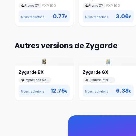
#
XY100
#
XY102
Promo XY
Promo XY
0.77
3.06
€
€
Nous rachetons
Nous rachetons
Autres versions de Zygarde
Zygarde EX
Zygarde GX
Impact des Destins
Lumière Interdite
12.75
6.38
€
€
Nous rachetons
Nous rachetons