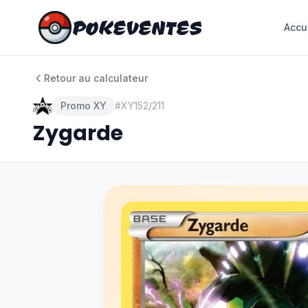
POKEVENTES
POKEVENTES
Accu
Accu
Retour au calculateur
Promo XY
#
XY152/211
Zygarde