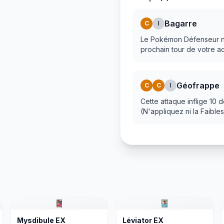
Bagarre
C
I
Le Pokémon Défenseur ne 
prochain tour de votre ad
Géofrappe
C
C
I
Cette attaque inflige 10
(N'appliquez ni la Faibl
Mysdibule EX
Léviator EX