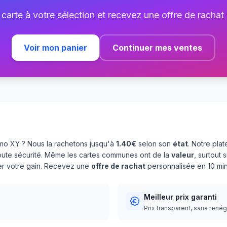
 carte à votre sélection et recevez une offre de rachat
Voir mon panier
Continuer mes ventes
o XY ? Nous la rachetons jusqu'à
1.40€
selon son
état
. Notre pla
oute sécurité. Même les cartes communes ont de la
valeur
, surtout
ser votre gain. Recevez une
offre de rachat
personnalisée en 10 min
Meilleur prix garanti
Prix transparent, sans rené