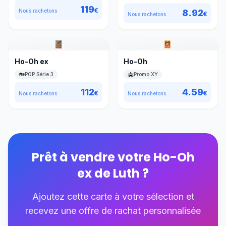
119
€
8.92
Nous rachetons
€
Nous rachetons
Ho-Oh ex
Ho-Oh
POP Série 3
Promo XY
112
4.59
€
€
Nous rachetons
Nous rachetons
Prêt à vendre votre
Ho-Oh
ex de Luth
?
Ajoutez cette carte à votre sélection et
recevez une offre de rachat personnalisée