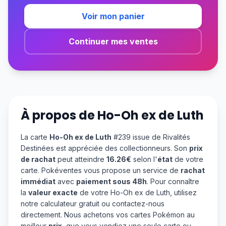
Voir mon panier
Continuer mes ventes
À propos de
Ho-Oh ex de Luth
La carte
Ho-Oh ex de Luth
#239 issue de Rivalités
Destinées est appréciée des collectionneurs. Son
prix
de rachat
peut atteindre
16.26€
selon l'
état
de votre
carte. Pokéventes vous propose un service de
rachat
immédiat
avec
paiement sous 48h
. Pour connaître
la
valeur exacte
de votre Ho-Oh ex de Luth, utilisez
notre calculateur gratuit ou contactez-nous
directement. Nous achetons vos cartes Pokémon au
meilleur
prix
, que vous vendiez une seule carte ou