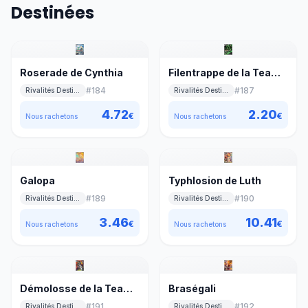
Destinées
Roserade de Cynthia
Filentrappe de la Team
Rocket
#
184
#
187
Rivalités Destinées
Rivalités Destinées
4.72
2.20
€
€
Nous rachetons
Nous rachetons
Galopa
Typhlosion de Luth
#
189
#
190
Rivalités Destinées
Rivalités Destinées
3.46
10.41
€
€
Nous rachetons
Nous rachetons
Démolosse de la Team
Braségali
Rocket
#
191
#
192
Rivalités Destinées
Rivalités Destinées