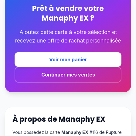
Prêt à vendre votre
Manaphy EX
?
Ajoutez cette carte à votre sélection et
recevez une offre de rachat personnalisée
Voir mon panier
Continuer mes ventes
À propos de
Manaphy EX
Vous possédez la carte
Manaphy EX
#116 de Rupture