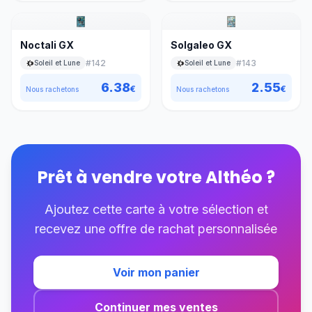
Noctali GX
Solgaleo GX
#
142
#
143
Soleil et Lune
Soleil et Lune
6.38
2.55
€
€
Nous rachetons
Nous rachetons
Prêt à vendre votre
Althéo
?
Ajoutez cette carte à votre sélection et
recevez une offre de rachat personnalisée
Voir mon panier
Continuer mes ventes