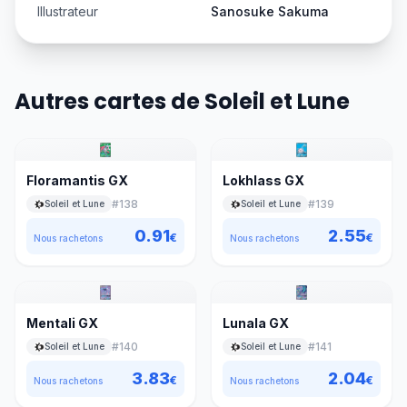
Illustrateur
Sanosuke Sakuma
Autres cartes de Soleil et Lune
Floramantis GX
Lokhlass GX
#
138
#
139
Soleil et Lune
Soleil et Lune
0.91
2.55
€
€
Nous rachetons
Nous rachetons
Mentali GX
Lunala GX
#
140
#
141
Soleil et Lune
Soleil et Lune
3.83
2.04
€
€
Nous rachetons
Nous rachetons