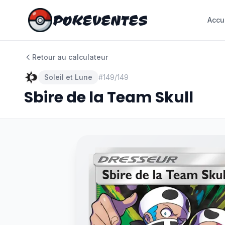
POKEVENTES
POKEVENTES
Accu
Accu
Retour au calculateur
Soleil et Lune
#
149/149
Sbire de la Team Skull