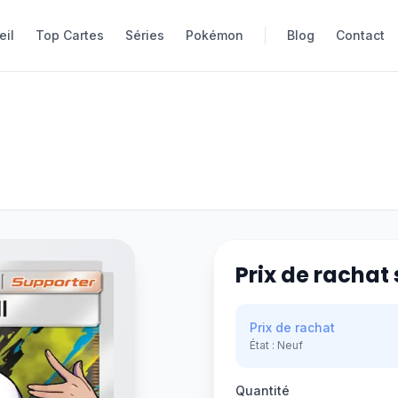
eil
eil
Top Cartes
Top Cartes
Séries
Séries
Pokémon
Pokémon
Blog
Blog
Contact
Contact
Prix de rachat 
Prix de rachat
État :
Neuf
Quantité