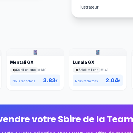
Illustrateur
Mentali GX
Lunala GX
#
140
#
141
Soleil et Lune
Soleil et Lune
3.83
2.04
€
€
Nous rachetons
Nous rachetons
 vendre votre
Sbire de la Team