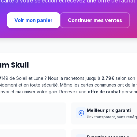
 carte à votre sélection et recevez une offre de rachat
Voir mon panier
Continuer mes ventes
am Skull
149 de Soleil et Lune ? Nous la rachetons jusqu'à
2.79€
selon son
pidement et en toute sécurité. Même les cartes communes ont de la
'envoi et maximiser votre gain. Recevez une
offre de rachat
personn
Meilleur prix garanti
Prix transparent, sans rené