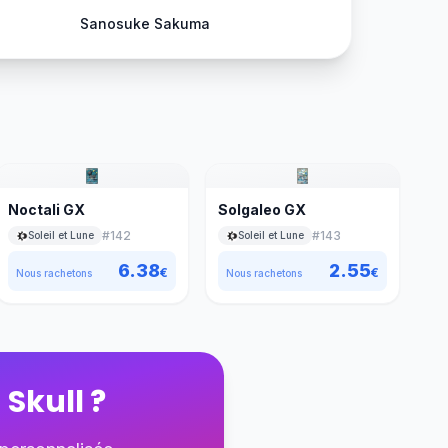
Sanosuke Sakuma
Noctali GX
Solgaleo GX
#
142
#
143
Soleil et Lune
Soleil et Lune
6.38
2.55
€
€
Nous rachetons
Nous rachetons
 Skull
?