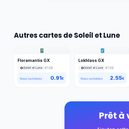
Autres cartes de Soleil et Lune
Floramantis GX
Lokhlass GX
#
138
#
139
Soleil et Lune
Soleil et Lune
0.91
2.55
€
€
Nous rachetons
Nous rachetons
Prêt à