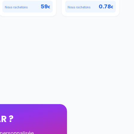
59
0.78
€
€
Nous rachetons
Nous rachetons
AR
?
 personnalisée