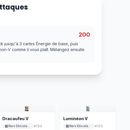
Attaques
200
é
 jusqu'à 3 cartes Énergie de base, puis
on-V comme il vous plaît. Mélangez ensuite
Dracaufeu V
Luminéon V
#
154
#
155
Stars Étincelantes
Stars Étincelantes