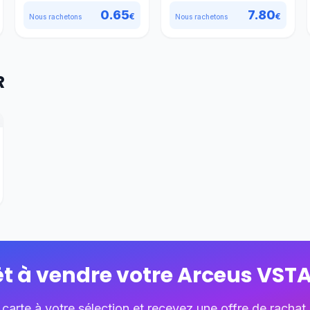
0.65
7.80
€
€
Nous rachetons
Nous rachetons
R
êt à vendre votre
Arceus VST
 carte à votre sélection et recevez une offre de rachat