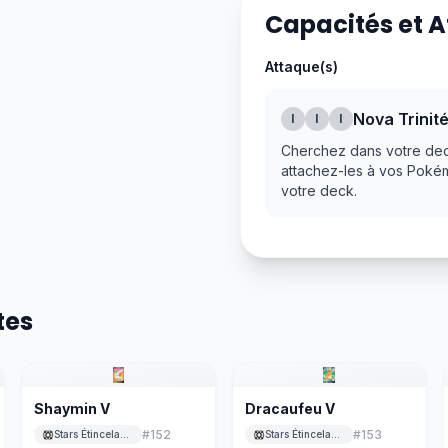
Capacités et 
Attaque(s)
Nova Trinit
I
I
I
Cherchez dans votre deck
attachez-les à vos Pokém
votre deck.
tes
Shaymin V
Dracaufeu V
#
152
#
153
Stars Étincelantes
Stars Étincelantes