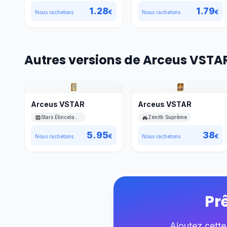
1.28
1.79
€
€
Nous rachetons
Nous rachetons
Autres versions de Arceus VSTA
Arceus VSTAR
Arceus VSTAR
Stars Étincelantes
Zénith Suprême
5.95
38
€
€
Nous rachetons
Nous rachetons
Pr
Ajoutez cette