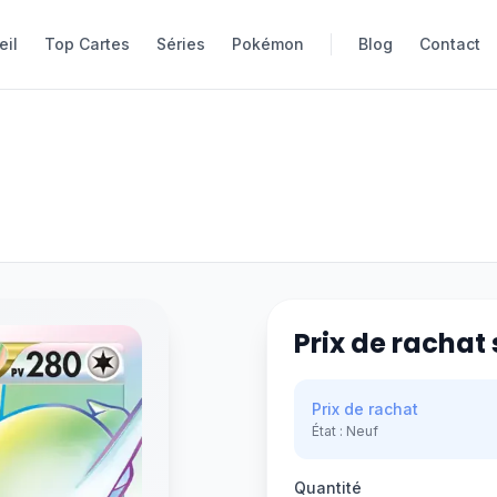
eil
eil
Top Cartes
Top Cartes
Séries
Séries
Pokémon
Pokémon
Blog
Blog
Contact
Contact
Prix de rachat 
Prix de rachat
État :
Neuf
Quantité