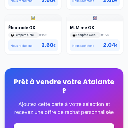
2.60
2.60
€
€
Nous rachetons
Nous rachetons
Électrode GX
M. Mime GX
#
155
#
156
Tempête Céleste
Tempête Céleste
2.60
2.04
€
€
Nous rachetons
Nous rachetons
Prêt à vendre votre
Atalante
?
Ajoutez cette carte à votre sélection et
recevez une offre de rachat personnalisée