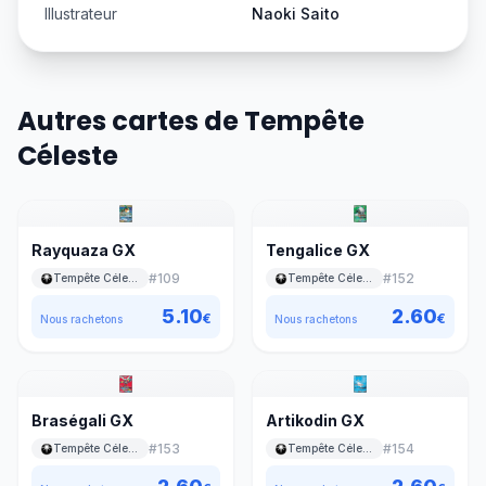
Illustrateur
Naoki Saito
Autres cartes de Tempête
Céleste
Rayquaza GX
Tengalice GX
#
109
#
152
Tempête Céleste
Tempête Céleste
5.10
2.60
€
€
Nous rachetons
Nous rachetons
Braségali GX
Artikodin GX
#
153
#
154
Tempête Céleste
Tempête Céleste