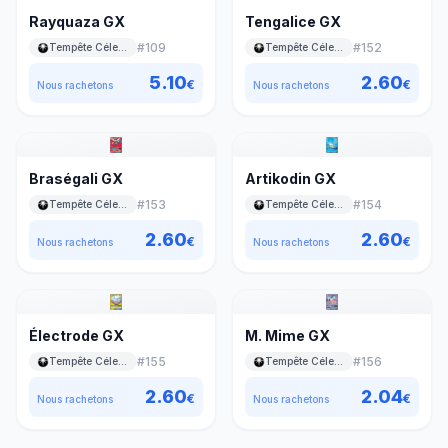
Rayquaza GX
Tengalice GX
#
109
#
152
Tempête Céleste
Tempête Céleste
5.10
2.60
€
€
Nous rachetons
Nous rachetons
Braségali GX
Artikodin GX
#
153
#
154
Tempête Céleste
Tempête Céleste
2.60
2.60
€
€
Nous rachetons
Nous rachetons
Électrode GX
M. Mime GX
#
155
#
156
Tempête Céleste
Tempête Céleste
2.60
2.04
€
€
Nous rachetons
Nous rachetons