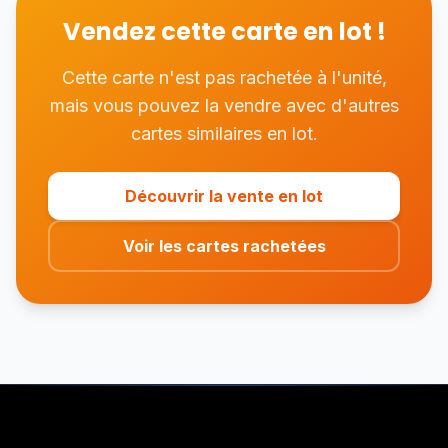
Vendez cette carte en lot !
Cette carte n'est pas rachetée à l'unité,
mais vous pouvez la vendre avec d'autres
cartes similaires en lot.
Découvrir la vente en lot
Voir les cartes rachetées