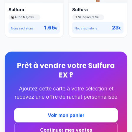
Sulfura
Sulfura
Aube Majestueuse
Vainqueurs Suprêmes
1.65
23
€
€
Nous rachetons
Nous rachetons
Prêt à vendre votre
Sulfura
EX
?
Ajoutez cette carte à votre sélection et
recevez une offre de rachat personnalisée
Voir mon panier
Continuer mes ventes