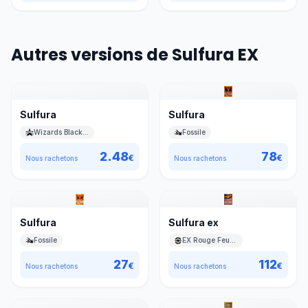
Autres versions de Sulfura EX
Sulfura
Sulfura
Wizards Black Star Promos
Fossile
2.48
78
€
€
Nous rachetons
Nous rachetons
Sulfura
Sulfura ex
Fossile
EX Rouge Feu & Vert Feuille
27
112
€
€
Nous rachetons
Nous rachetons