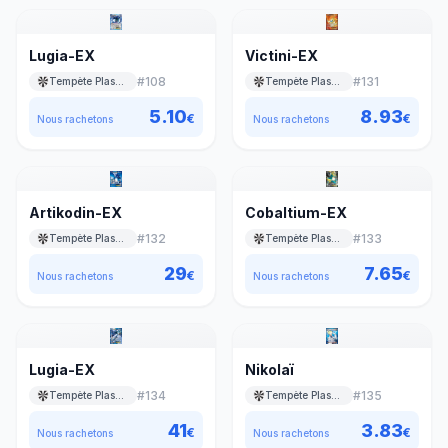
Lugia-EX
Victini-EX
#
108
#
131
Tempète Plasma
Tempète Plasma
5.10
8.93
€
€
Nous rachetons
Nous rachetons
Artikodin-EX
Cobaltium-EX
#
132
#
133
Tempète Plasma
Tempète Plasma
29
7.65
€
€
Nous rachetons
Nous rachetons
Lugia-EX
Nikolaï
#
134
#
135
Tempète Plasma
Tempète Plasma
41
3.83
€
€
Nous rachetons
Nous rachetons