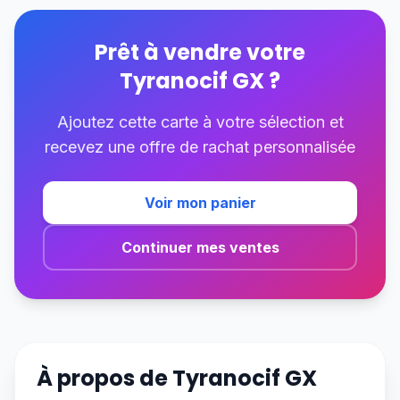
Prêt à vendre votre
Tyranocif GX
?
Ajoutez cette carte à votre sélection et
recevez une offre de rachat personnalisée
Voir mon panier
Continuer mes ventes
À propos de
Tyranocif GX