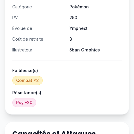
Catégorie
Pokémon
PV
250
Évolue de
Ymphect
Coût de retraite
3
Illustrateur
5ban Graphics
Faiblesse(s)
Combat
×2
Résistance(s)
Psy
-20
Capacités et Attaques