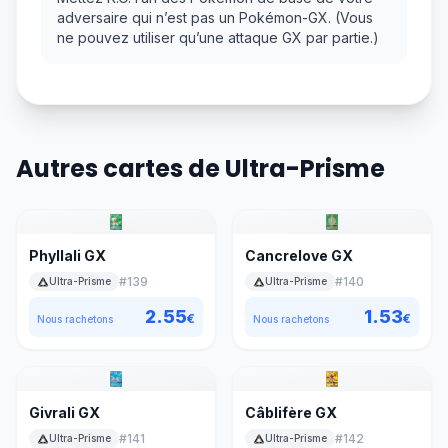
adversaire qui n’est pas un Pokémon-GX. (Vous
ne pouvez utiliser qu’une attaque GX par partie.)
Autres cartes de Ultra-Prisme
Phyllali GX
Cancrelove GX
#
139
#
140
Ultra-Prisme
Ultra-Prisme
2.55
1.53
€
€
Nous rachetons
Nous rachetons
Givrali GX
Câblifère GX
#
141
#
142
Ultra-Prisme
Ultra-Prisme