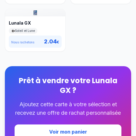
Lunala GX
Soleil et Lune
2.04
€
Nous rachetons
Prêt à vendre votre
Lunala
GX
?
Ajoutez cette carte à votre sélection et
recevez une offre de rachat personnalisée
Voir mon panier