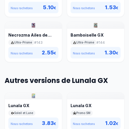
5.10
1.53
€
€
Nous rachetons
Nous rachetons
Necrozma Ailes de
Bamboiselle GX
l’Aurore GX
#
143
#
144
Ultra-Prisme
Ultra-Prisme
2.55
1.30
€
€
Nous rachetons
Nous rachetons
Autres versions de Lunala GX
Lunala GX
Lunala GX
Soleil et Lune
Promo SM
3.83
1.02
€
€
Nous rachetons
Nous rachetons