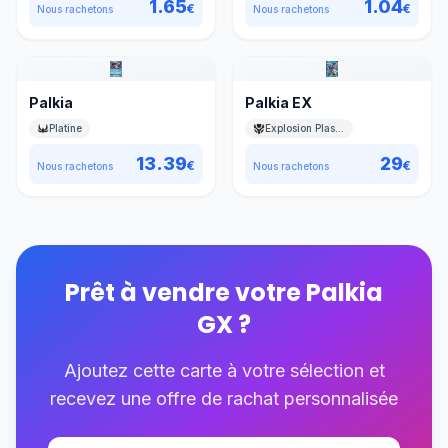
1.65
1.04
€
€
Nous rachetons
Nous rachetons
Palkia
Palkia EX
Platine
Explosion Plasma
13.39
29
€
€
Nous rachetons
Nous rachetons
Prêt à vendre votre
Palkia
GX
?
Ajoutez cette carte à votre sélection et
recevez une offre de rachat personnalisée