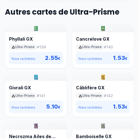
Autres cartes de Ultra-Prisme
Phyllali GX
Cancrelove GX
#
139
#
140
Ultra-Prisme
Ultra-Prisme
2.55
1.53
€
€
Nous rachetons
Nous rachetons
Givrali GX
Câblifère GX
#
141
#
142
Ultra-Prisme
Ultra-Prisme
5.10
1.53
€
€
Nous rachetons
Nous rachetons
Necrozma Ailes de
Bamboiselle GX