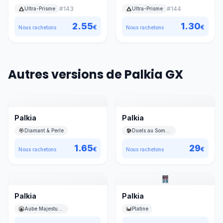
l’Aurore GX
#
143
#
144
Ultra-Prisme
Ultra-Prisme
2.55
1.30
€
€
Nous rachetons
Nous rachetons
Autres versions de Palkia GX
Palkia
Palkia
Diamant & Perle
Duels au Sommets
1.65
29
€
€
Nous rachetons
Nous rachetons
Palkia
Palkia
Aube Majestueuse
Platine