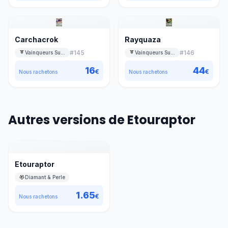
Carchacrok
Rayquaza
#
145
#
146
Vainqueurs Suprêmes
Vainqueurs Suprêmes
16
44
€
€
Nous rachetons
Nous rachetons
Autres versions de Etouraptor
Etouraptor
Diamant & Perle
1.65
€
Nous rachetons