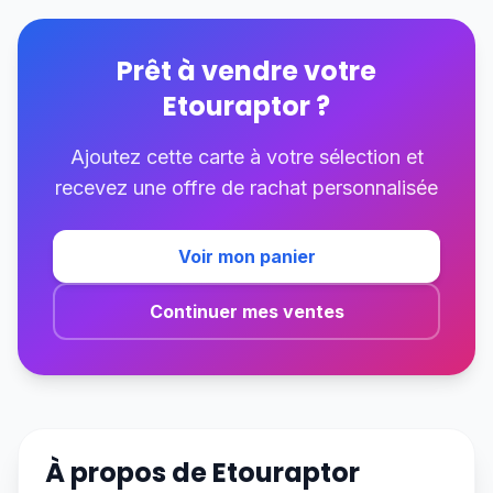
Prêt à vendre votre
Etouraptor
?
Ajoutez cette carte à votre sélection et
recevez une offre de rachat personnalisée
Voir mon panier
Continuer mes ventes
À propos de
Etouraptor