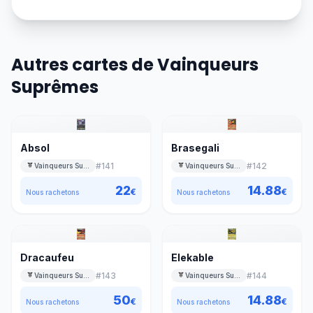
Autres cartes de Vainqueurs
Suprêmes
Absol
Brasegali
#
141
#
142
Vainqueurs Suprêmes
Vainqueurs Suprêmes
22
14.88
€
€
Nous rachetons
Nous rachetons
Dracaufeu
Elekable
#
143
#
144
Vainqueurs Suprêmes
Vainqueurs Suprêmes
50
14.88
€
€
Nous rachetons
Nous rachetons