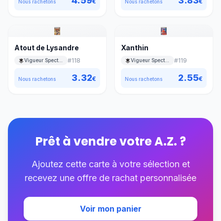
4.59
3.83
€
€
Nous rachetons
Nous rachetons
Atout de Lysandre
Xanthin
#
118
#
119
Vigueur Spectrale
Vigueur Spectrale
3.32
2.55
€
€
Nous rachetons
Nous rachetons
Prêt à vendre votre
A.Z.
?
Ajoutez cette carte à votre sélection et
recevez une offre de rachat personnalisée
Voir mon panier