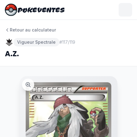
POKEVENTES
POKEVENTES
Retour au calculateur
Vigueur Spectrale
#
117/119
A.Z.