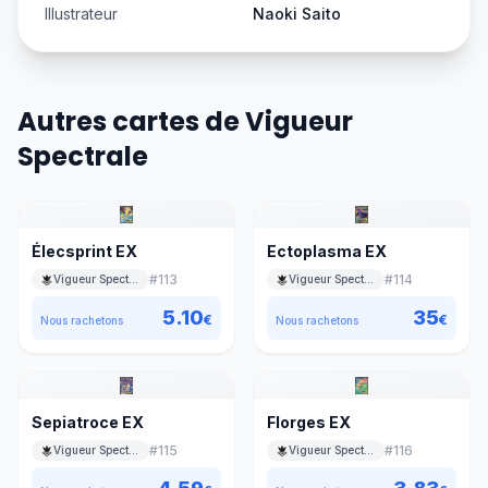
Illustrateur
Naoki Saito
Autres cartes de Vigueur
Spectrale
Élecsprint EX
Ectoplasma EX
#
113
#
114
Vigueur Spectrale
Vigueur Spectrale
5.10
35
€
€
Nous rachetons
Nous rachetons
Sepiatroce EX
Florges EX
#
115
#
116
Vigueur Spectrale
Vigueur Spectrale