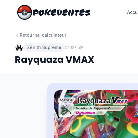
POKEVENTES
POKEVENTES
Accu
Accu
Retour au calculateur
Zénith Suprême
#
102/159
Rayquaza VMAX