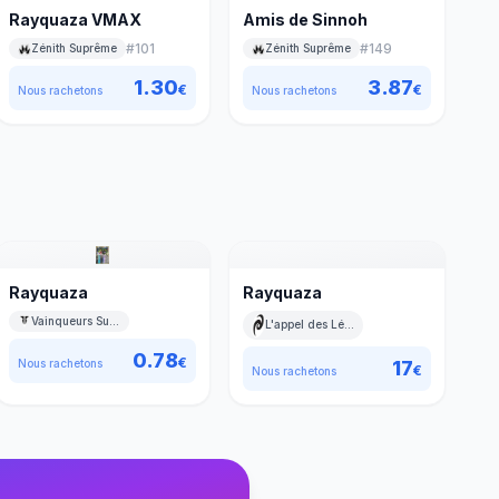
Rayquaza VMAX
Amis de Sinnoh
#
101
#
149
Zénith Suprême
Zénith Suprême
1.30
3.87
€
€
Nous rachetons
Nous rachetons
Rayquaza
Rayquaza
Vainqueurs Suprêmes
L'appel des Légendes
0.78
€
17
Nous rachetons
€
Nous rachetons