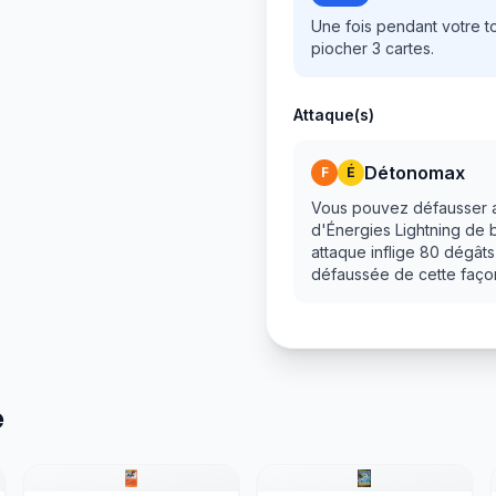
Une fois pendant votre t
piocher 3 cartes.
Attaque(s)
Détonomax
F
É
Vous pouvez défausser a
d'Énergies Lightning de
attaque inflige 80 dégât
défaussée de cette faço
e