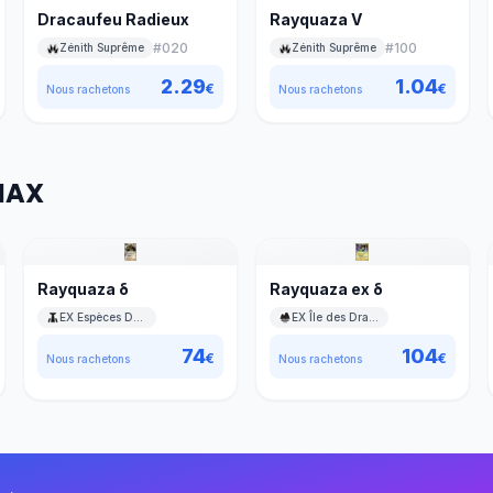
Dracaufeu Radieux
Rayquaza V
#
020
#
100
Zénith Suprême
Zénith Suprême
2.29
1.04
€
€
Nous rachetons
Nous rachetons
MAX
Rayquaza δ
Rayquaza ex δ
EX Espèces Delta
EX Île des Dragons
74
104
€
€
Nous rachetons
Nous rachetons