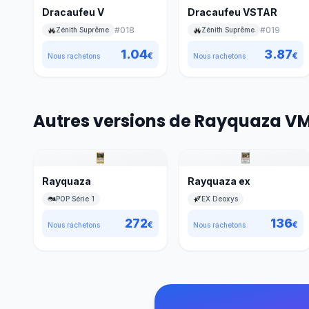
Dracaufeu V
Dracaufeu VSTAR
#
018
#
019
Zénith Suprême
Zénith Suprême
1.04
3.87
€
€
Nous rachetons
Nous rachetons
Autres versions de Rayquaza V
Rayquaza
Rayquaza ex
POP Série 1
EX Deoxys
272
136
€
€
Nous rachetons
Nous rachetons