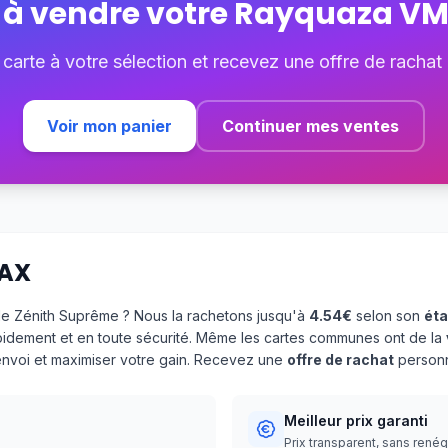
 à vendre votre
Rayquaza V
 carte à votre sélection et recevez une offre de rachat
Voir mon panier
Continuer mes ventes
AX
e Zénith Suprême ? Nous la rachetons jusqu'à
4.54€
selon son
éta
pidement et en toute sécurité. Même les cartes communes ont de la
'envoi et maximiser votre gain. Recevez une
offre de rachat
personn
Meilleur prix garanti
Prix transparent, sans rené