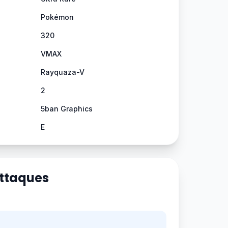
Pokémon
320
VMAX
Rayquaza-V
2
5ban Graphics
E
Attaques