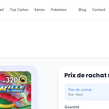
eil
eil
Top Cartes
Top Cartes
Séries
Séries
Pokémon
Pokémon
Blog
Blog
Contact
Contact
Prix de rachat 
Prix de rachat
État :
Neuf
Quantité