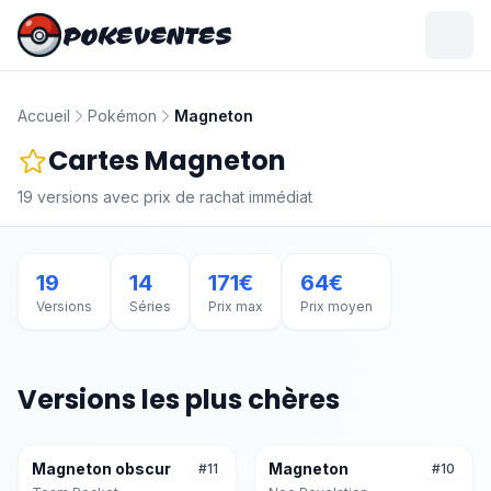
POKEVENTES
Accueil
Pokémon
Magneton
Cartes
Magneton
19
versions avec prix de rachat immédiat
19
14
171
€
64
€
Versions
Séries
Prix max
Prix moyen
Versions les plus chères
Magneton obscur
Magneton
#
11
#
10