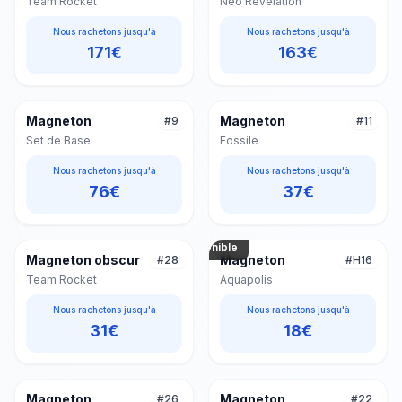
Team Rocket
Neo Revelation
Nous rachetons jusqu'à
Nous rachetons jusqu'à
171
€
163
€
Magneton
Magneton
#
9
#
11
Set de Base
Fossile
Nous rachetons jusqu'à
Nous rachetons jusqu'à
76
€
37
€
Photo non
disponible
Magneton obscur
Magneton
#
28
#
H16
Team Rocket
Aquapolis
Nous rachetons jusqu'à
Nous rachetons jusqu'à
31
€
18
€
Magneton
Magneton
#
26
#
22