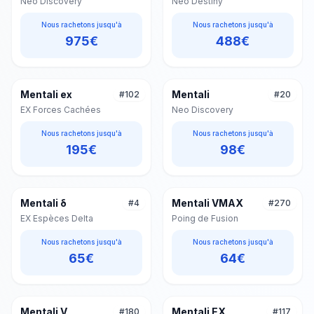
Neo Discovery
Neo Destiny
Nous rachetons jusqu'à
Nous rachetons jusqu'à
975
€
488
€
Mentali ex
Mentali
#
102
#
20
EX Forces Cachées
Neo Discovery
Nous rachetons jusqu'à
Nous rachetons jusqu'à
195
€
98
€
Mentali δ
Mentali VMAX
#
4
#
270
EX Espèces Delta
Poing de Fusion
Nous rachetons jusqu'à
Nous rachetons jusqu'à
65
€
64
€
Mentali V
Mentali EX
#
180
#
117