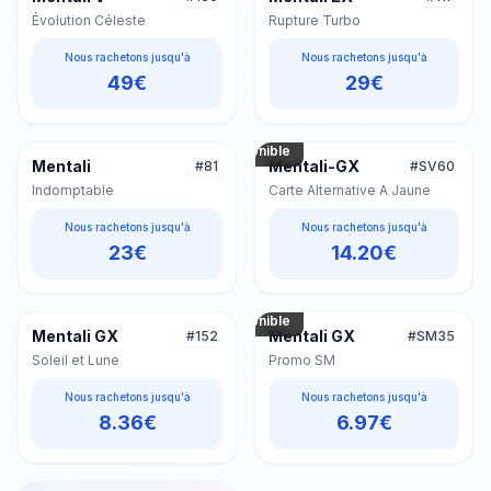
Évolution Céleste
Rupture Turbo
Nous rachetons jusqu'à
Nous rachetons jusqu'à
49
€
29
€
Photo non
disponible
Mentali
Mentali-GX
#
81
#
SV60
Indomptable
Carte Alternative A Jaune
Nous rachetons jusqu'à
Nous rachetons jusqu'à
23
€
14.20
€
Photo non
disponible
Mentali GX
Mentali GX
#
152
#
SM35
Soleil et Lune
Promo SM
Nous rachetons jusqu'à
Nous rachetons jusqu'à
8.36
€
6.97
€