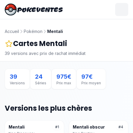
POKEVENTES
Accueil
Pokémon
Mentali
Cartes
Mentali
39
versions avec prix de rachat immédiat
39
24
975
€
97
€
Versions
Séries
Prix max
Prix moyen
Versions les plus chères
Mentali
Mentali obscur
#
1
#
4