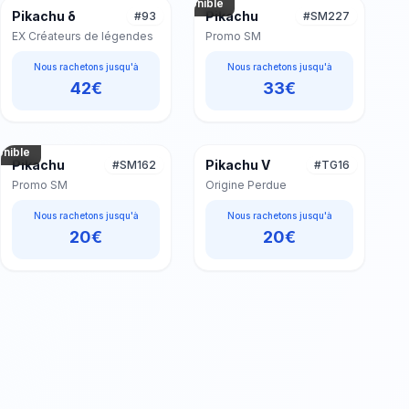
disponible
Pikachu δ
Pikachu
#
93
#
SM227
EX Créateurs de légendes
Promo SM
Nous rachetons jusqu'à
Nous rachetons jusqu'à
42
€
33
€
o non
onible
Pikachu
Pikachu V
#
SM162
#
TG16
Promo SM
Origine Perdue
Nous rachetons jusqu'à
Nous rachetons jusqu'à
20
€
20
€