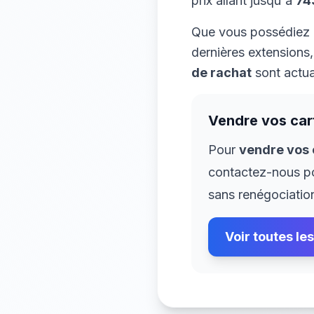
prix allant jusqu'à
74
Que vous possédiez
dernières extensions
de rachat
sont actua
Vendre vos ca
Pour
vendre vos
contactez-nous p
sans renégociatio
Voir toutes le