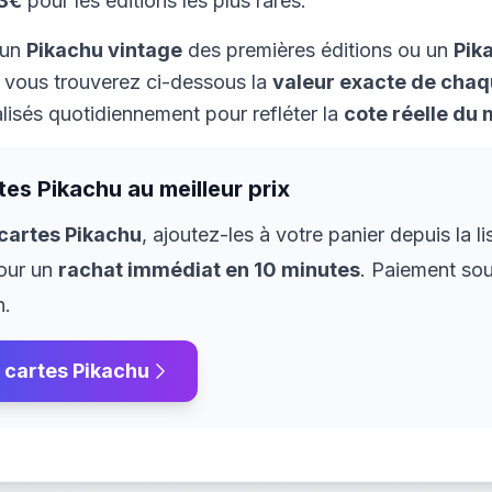
3
€
pour les éditions les plus rares.
 un
Pikachu
vintage
des premières éditions ou un
Pik
, vous trouverez ci-dessous la
valeur exacte de chaq
lisés quotidiennement pour refléter la
cote réelle du
rtes
Pikachu
au meilleur prix
 cartes
Pikachu
, ajoutez-les à votre panier depuis la l
our un
rachat immédiat en 10 minutes
. Paiement sou
n.
s cartes
Pikachu