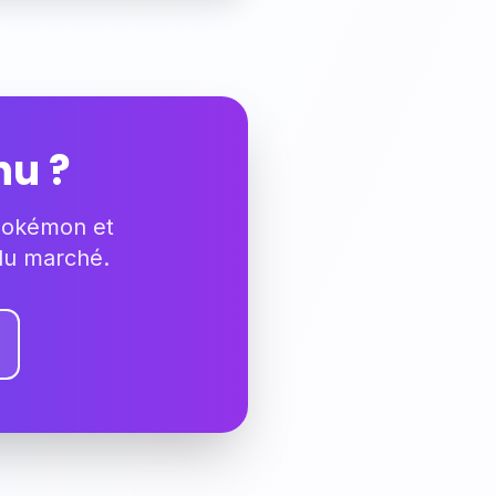
hu
?
 Pokémon et
 du marché.