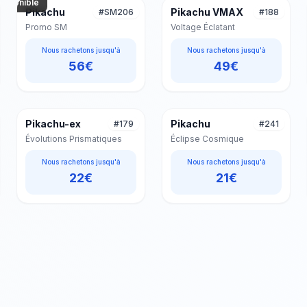
isponible
Pikachu
Pikachu VMAX
#
SM206
#
188
Promo SM
Voltage Éclatant
Nous rachetons jusqu'à
Nous rachetons jusqu'à
56
€
49
€
Phot
disp
Pikachu-ex
Pikachu
#
179
#
241
Évolutions Prismatiques
Éclipse Cosmique
Nous rachetons jusqu'à
Nous rachetons jusqu'à
22
€
21
€