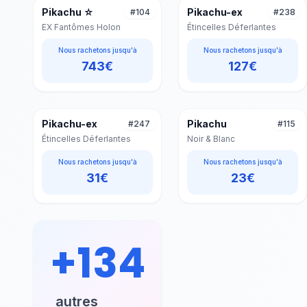
d
Pikachu ☆
Pikachu-ex
#
104
#
238
EX Fantômes Holon
Étincelles Déferlantes
Nous rachetons jusqu'à
Nous rachetons jusqu'à
743
€
127
€
Pikachu-ex
Pikachu
#
247
#
115
Étincelles Déferlantes
Noir & Blanc
Nous rachetons jusqu'à
Nous rachetons jusqu'à
31
€
23
€
+
134
autres