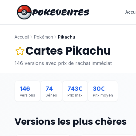
POKEVENTES
Accu
Accueil
Pokémon
Pikachu
Cartes
Pikachu
146
versions avec prix de rachat immédiat
146
74
743
€
30
€
Versions
Séries
Prix max
Prix moyen
Versions les plus chères