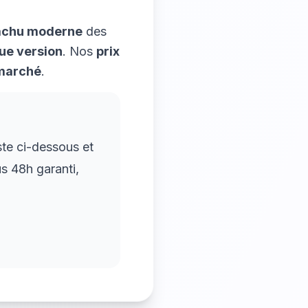
achu
moderne
des
ue version
. Nos
prix
 marché
.
iste ci-dessous et
s 48h garanti,