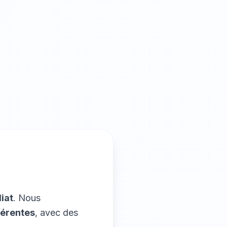
iat
. Nous
férentes
, avec des