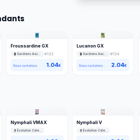
ndants
Froussardine GX
Lucanon GX
#
133
#
134
Gardiens Ascendants
Gardiens Ascendants
1.04
2.04
€
€
Nous rachetons
Nous rachetons
Nymphali VMAX
Nymphali V
Évolution Céleste
Évolution Céleste