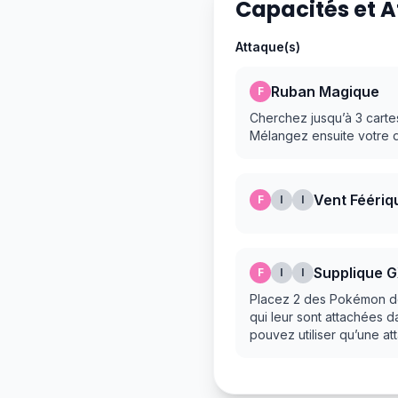
Capacités et 
Attaque(s)
Ruban Magique
F
Cherchez jusqu’à 3 carte
Mélangez ensuite votre 
Vent Féériq
F
I
I
Supplique 
F
I
I
Placez 2 des Pokémon de 
qui leur sont attachées d
pouvez utiliser qu’une at