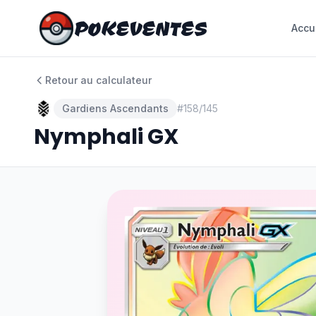
POKEVENTES
POKEVENTES
Accu
Accu
Retour au calculateur
Gardiens Ascendants
#
158/145
Nymphali GX