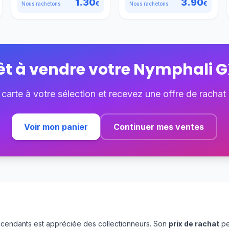
1.30
3.90
€
€
Nous rachetons
Nous rachetons
êt à vendre votre
Nymphali G
 carte à votre sélection et recevez une offre de rachat
Voir mon panier
Continuer mes ventes
cendants est appréciée des collectionneurs. Son
prix de rachat
pe