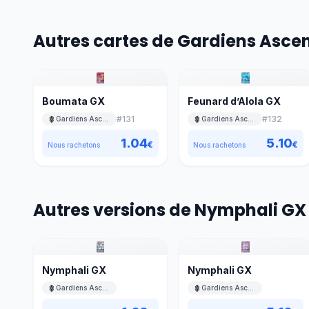
Autres cartes de Gardiens Asce
Boumata GX
Feunard d’Alola GX
#
131
#
132
Gardiens Ascendants
Gardiens Ascendants
1.04
5.10
€
€
Nous rachetons
Nous rachetons
Autres versions de Nymphali GX
Nymphali GX
Nymphali GX
Gardiens Ascendants
Gardiens Ascendants