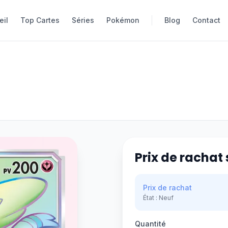
eil
eil
Top Cartes
Top Cartes
Séries
Séries
Pokémon
Pokémon
Blog
Blog
Contact
Contact
Prix de rachat 
Prix de rachat
État :
Neuf
Quantité