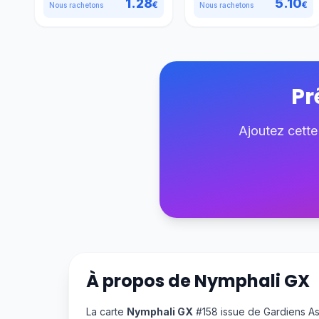
1.28
5.10
€
€
Nous rachetons
Nous rachetons
Pr
Ajoutez cette
À propos de
Nymphali GX
La carte
Nymphali GX
#158 issue de Gardiens As