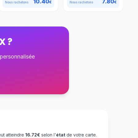
10.40
7.80
€
€
Nous rachetons
Nous rachetons
X
?
 personnalisée
ut atteindre
16.72€
selon l'
état
de votre carte.