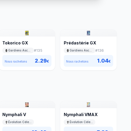
Tokorico GX
Prédastérie GX
#
135
#
136
Gardiens Ascendants
Gardiens Ascendants
2.29
1.04
€
€
Nous rachetons
Nous rachetons
Nymphali V
Nymphali VMAX
Évolution Céleste
Évolution Céleste