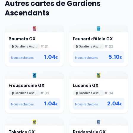
Autres cartes de Gardiens
Ascendants
Boumata GX
Feunard d’Alola GX
#
131
#
132
Gardiens Ascendants
Gardiens Ascendants
1.04
5.10
€
€
Nous rachetons
Nous rachetons
Froussardine GX
Lucanon GX
#
133
#
134
Gardiens Ascendants
Gardiens Ascendants
1.04
2.04
€
€
Nous rachetons
Nous rachetons
Tokorico GX
Prédastérie GX