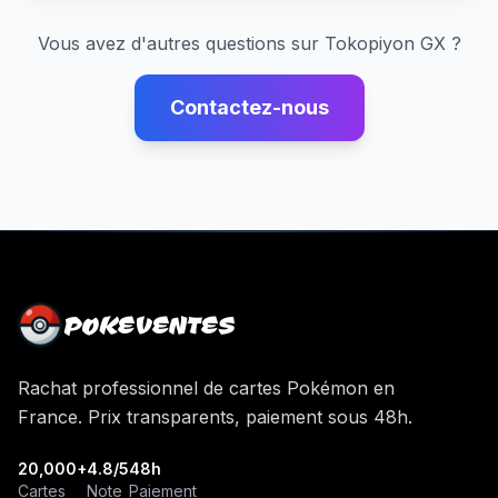
Vous avez d'autres questions sur
Tokopiyon GX
?
Contactez-nous
POKEVENTES
Rachat professionnel de cartes Pokémon en
France. Prix transparents, paiement sous 48h.
20,000+
4.8/5
48h
Cartes
Note
Paiement