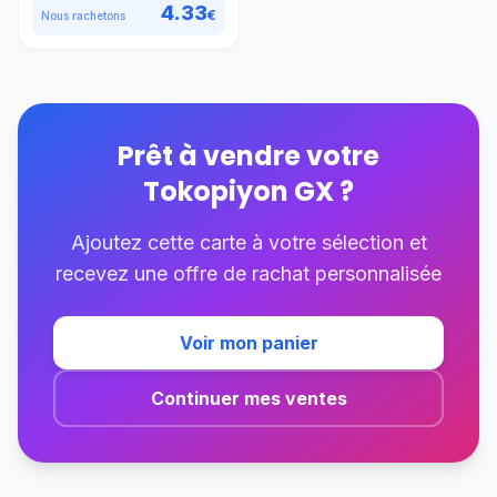
4.33
€
Nous rachetons
Prêt à vendre votre
Tokopiyon GX
?
Ajoutez cette carte à votre sélection et
recevez une offre de rachat personnalisée
Voir mon panier
Continuer mes ventes