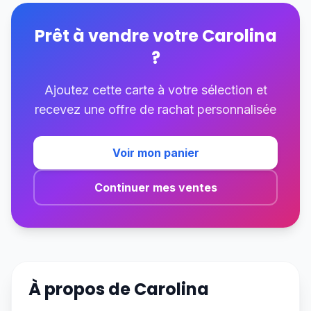
Prêt à vendre votre
Carolina
?
Ajoutez cette carte à votre sélection et
recevez une offre de rachat personnalisée
Voir mon panier
Continuer mes ventes
À propos de
Carolina