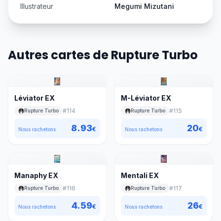
Illustrateur
Megumi Mizutani
Autres cartes de Rupture Turbo
Léviator EX
M-Léviator EX
#
114
#
115
Rupture Turbo
Rupture Turbo
8.93
20
€
€
Nous rachetons
Nous rachetons
Manaphy EX
Mentali EX
#
116
#
117
Rupture Turbo
Rupture Turbo
4.59
26
€
€
Nous rachetons
Nous rachetons