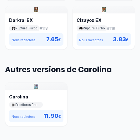
Darkrai EX
Cizayox EX
#
118
#
119
Rupture Turbo
Rupture Turbo
7.65
3.83
€
€
Nous rachetons
Nous rachetons
Autres versions de Carolina
Carolina
Frontières Franchies
11.90
€
Nous rachetons