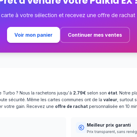
Prêt à vendre votre
Palkia EX
 carte à votre sélection et recevez une offre de rachat
Voir mon panier
Continuer mes ventes
 Turbo ? Nous la rachetons jusqu'à
2.79€
selon son
état
. Notre p
oute sécurité. Même les cartes communes ont de la
valeur
, surtout
ser votre gain. Recevez une
offre de rachat
personnalisée en 10 min
Meilleur prix garanti
Prix transparent, sans rené