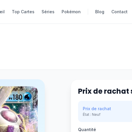
eil
eil
Top Cartes
Top Cartes
Séries
Séries
Pokémon
Pokémon
Blog
Blog
Contact
Contact
Prix de rachat 
Prix de rachat
État :
Neuf
Quantité