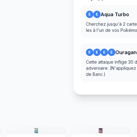
Aqua Turbo
E
E
Cherchez jusqu'à 2 carte
les à l'un de vos Pokém
Ouragan 
E
E
E
E
Cette attaque inflige 30
adversaire. (N'appliquez
de Banc.)