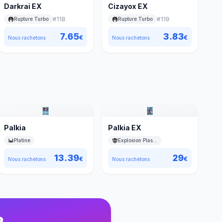
Darkrai EX
Cizayox EX
#
118
#
119
Rupture Turbo
Rupture Turbo
7.65
3.83
€
€
Nous rachetons
Nous rachetons
Palkia
Palkia EX
Platine
Explosion Plasma
13.39
29
€
€
Nous rachetons
Nous rachetons