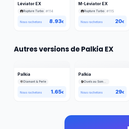
Léviator EX
M-Léviator EX
#
114
#
115
Rupture Turbo
Rupture Turbo
8.93
20
€
€
Nous rachetons
Nous rachetons
Autres versions de Palkia EX
Palkia
Palkia
Diamant & Perle
Duels au Sommets
1.65
29
€
€
Nous rachetons
Nous rachetons