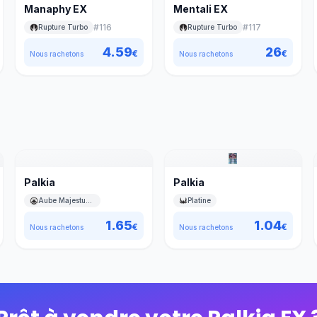
Manaphy EX
Mentali EX
#
116
#
117
Rupture Turbo
Rupture Turbo
4.59
26
€
€
Nous rachetons
Nous rachetons
Palkia
Palkia
Aube Majestueuse
Platine
1.65
1.04
€
€
Nous rachetons
Nous rachetons