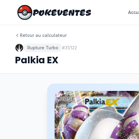
POKEVENTES
POKEVENTES
Accu
Accu
Retour au calculateur
Rupture Turbo
#
31/122
Palkia EX